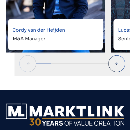
Jordy van der Heijden
Luca
M&A Manager
Seni