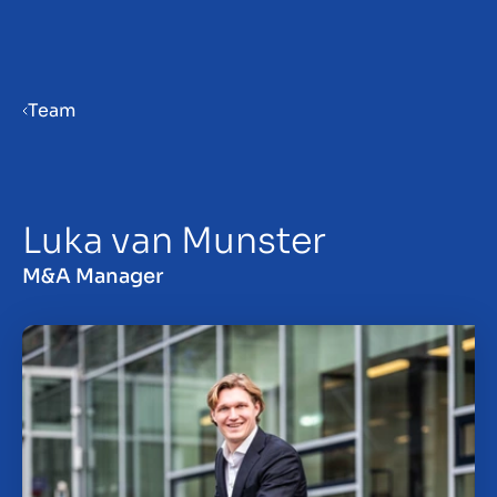
Menu
Team
Bedrijf verkoopklaar maken
Luka van Munster
Bedrijf verkopen
M&A Manager
Bedrijf kopen
Insights
Over ons