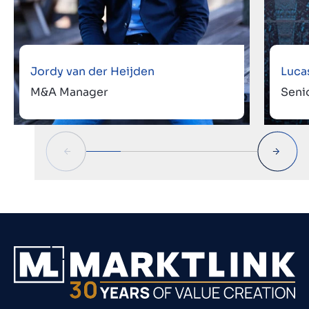
Jordy van der Heijden
Luca
M&A Manager
Seni