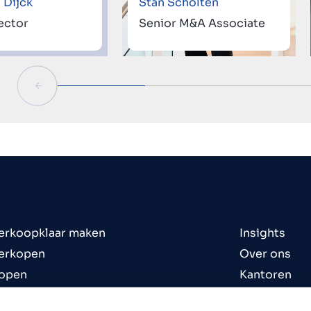
 Dijck
Stan Scholten
ector
Senior M&A Associate
verkoopklaar maken
Insights
verkopen
Over ons
kopen
Kantoren
n te koop
Contact