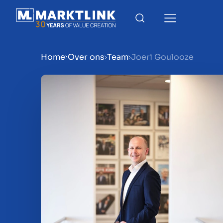
Home
Over ons
Team
Joeri Goulooze
Menu
Bedrijf verkoopklaar mak
Bedrijf verkopen
Bedrijf kopen