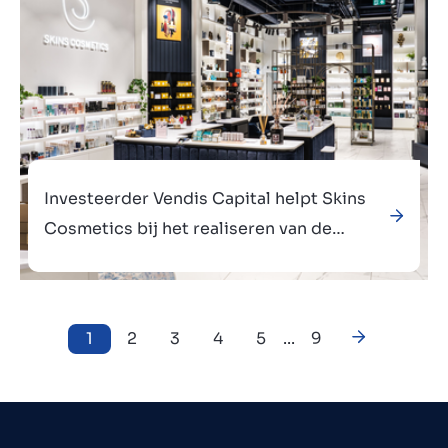
Investeerder Vendis Capital helpt Skins
Cosmetics bij het realiseren van de
groeiambitie in binnen- en buitenland
1
2
3
4
5
...
9
Verkocht aan