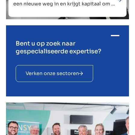
een nieuwe weg in en krijgt kapitaal om de
groei voort te zetten
Bent u op zoek naar
Verkocht aan
gespecialiseerde expertise?
Verken onze sectoren