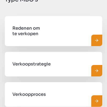
Redenen om
te verkopen
Lees 
Verkoopstrategie
Lees 
Verkoopproces
Lees 