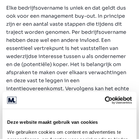
Elke bedrijfsovername is uniek en dat geldt dus
ook voor een management buy-out. In principe
zijn er een aantal vaste stappen die tijdens dit
traject worden genomen. Per bedrijfsovername
hebben deze wel een andere invloed. Een
essentieel vertrekpunt is het vaststellen van
wederzijdse interesse tussen u als ondernemer
en de (potentiële) koper. Het is belangrijk om
afspraken te maken over elkaars verwachtingen
en deze vast te leggen in een
intentieovereenkomst. Vervolgens kan het echte
traject beginnen. De eerste stap is het bepalen
van de verkoopwaarde. Zodra er een
overeenkomst is gesloten over het
verkoopbedrag, moet de financiering in orde
Deze website maakt gebruik van cookies
worden gemaakt. Zodra alle stappen zijn
We gebruiken cookies om content en advertenties te
doorlopen en de financiering rond is, wordt het