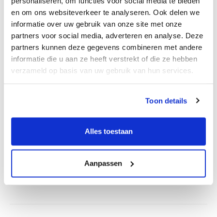
personaliseren, om functies voor social media te bieden
proces succesvol afgerond.
en om ons websiteverkeer te analyseren. Ook delen we
informatie over uw gebruik van onze site met onze
Waar u naast een management buy-out ook aan
partners voor social media, adverteren en analyse. Deze
kunt denken is een management buy-in. Hierbij
partners kunnen deze gegevens combineren met andere
nemen externe managers de leiding van een
informatie die u aan ze heeft verstrekt of die ze hebben
bedrijf over en zetten ze hun kennis en ervaring in
verzameld op basis van uw gebruik van hun services.
om het bedrijf te leiden en te laten groeien.
De verkoop van uw bedrijf is een intensief traject
Toon details
waar u op tijd mee moet beginnen. Onze
specialisten helpen u hierbij. Zij stellen een
Alles toestaan
concreet plan op en doorlopen samen met u alle
stappen.
Aanpassen