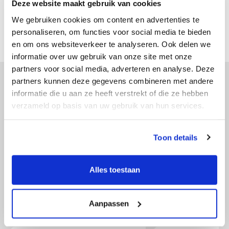
milijardu eura.
Deze website maakt gebruik van cookies
We gebruiken cookies om content en advertenties te
personaliseren, om functies voor social media te bieden
en om ons websiteverkeer te analyseren. Ook delen we
informatie over uw gebruik van onze site met onze
partners voor social media, adverteren en analyse. Deze
partners kunnen deze gegevens combineren met andere
informatie die u aan ze heeft verstrekt of die ze hebben
Sektori
verzameld op basis van uw gebruik van hun services.
Toon details
Automobilski sektor
Gradnja i održ
Alles toestaan
Aanpassen
E-trgovina
Industrija i pr