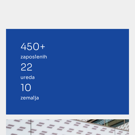
450+
zaposlenih
22
ureda
10
zemalja