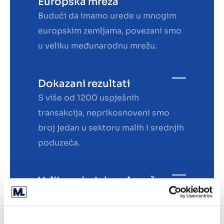
Europska mreža
Budući da imamo urede u mnogim
europskim zemljama, povezani smo
u veliku međunarodnu mrežu.
Dokazani rezultati
S više od 1200 uspješnih
transakcija, neprikosnoveni smo
broj jedan u sektoru malih i srednjih
poduzeća.
Velika zajednica ulagača
Više od 1000 poduzetnika u naše je
fondove zajednički uložilo više od