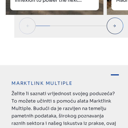
Inflexion to power the next
Madri
phase of European growth
europ
MARKTLINK MULTIPLE
Želite li saznati vrijednost svojeg poduzeća?
To možete učiniti s pomoću alata Marktlink
Multiple. Budući da je razvijen na temelju
pametnih podataka, širokog poznavanja
raznih sektora i našeg iskustva iz prakse, ovaj