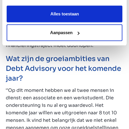
groeiplannen. Een financieringspakket moet niet
alleen financieel aantrekkelijk zijn, maar ook
Alles toestaan
flexibel genoeg zijn om toekomstige
groeiplannen te ondersteunen. Door vanaf het
begin flexibiliteit in te bouwen, voorkom je dat je
Aanpassen
bij vervolgstappen opnieuw een tijdrovend
financieringstraject moet doorlopen.’’
Wat zijn de groeiambities van
Debt Advisory voor het komende
jaar?
‘’Op dit moment hebben we al twee mensen in
dienst: een associate en een werkstudent. Die
ondersteuning is nu al erg waardevol. Het
komende jaar willen we uitgroeien naar 8 tot 10
mensen. Ik vind het belangrijk dat we niet enkel
mensen aannemen om onze groeidoelstellingen