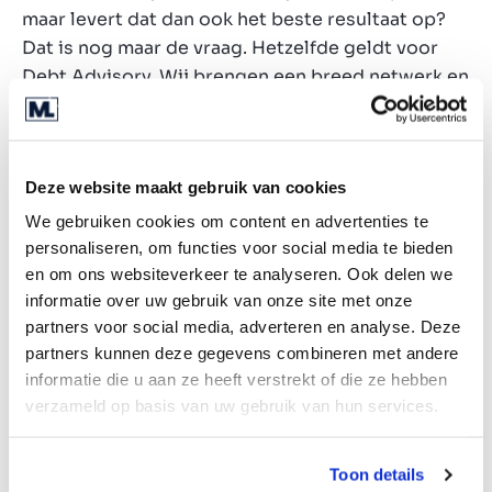
maar levert dat dan ook het beste resultaat op?
Dat is nog maar de vraag. Hetzelfde geldt voor
Debt Advisory. Wij brengen een breed netwerk en
diepgaande expertise mee, waardoor we
ondernemers helpen de juiste
financieringspartijen te kiezen en flexibele
Deze website maakt gebruik van cookies
voorwaarden af te spreken.
We gebruiken cookies om content en advertenties te
We nemen het complexe financieringsproces uit
personaliseren, om functies voor social media te bieden
handen, zodat de ondernemer zich kan richten op
en om ons websiteverkeer te analyseren. Ook delen we
de groei van het bedrijf. Ondernemers die zelf de
informatie over uw gebruik van onze site met onze
financiering regelen, lopen het risico dat niet de
partners voor social media, adverteren en analyse. Deze
best mogelijke voorwaarden worden
partners kunnen deze gegevens combineren met andere
afgesproken. Banken presenteren hun
informatie die u aan ze heeft verstrekt of die ze hebben
verzameld op basis van uw gebruik van hun services.
voorwaarden vaak als vaststaand, terwijl wij
weten dat er veel meer ruimte is voor flexibiliteit.
En laat dat nu cruciaal zijn voor bedrijven met
Toon details