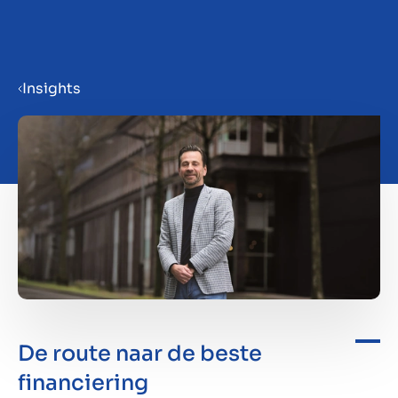
Menu
Insights
Bedrijf verkoopklaar maken
Bedrijf verkopen
Bedrijf kopen
Investeren
De route naar de beste
Insights
financiering