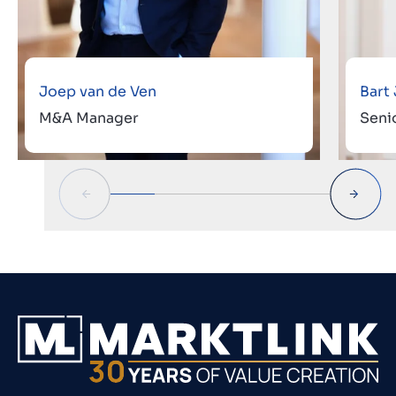
Joep van de Ven
Bart
M&A Manager
Seni