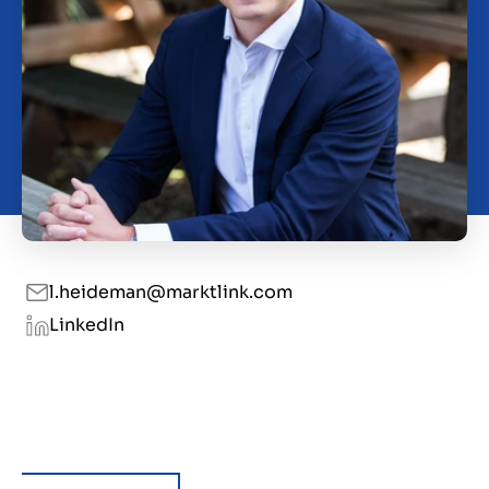
Contact
BE
l.heideman@marktlink.com
LinkedIn