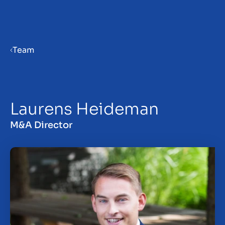
Menu
Team
Bedrijf verkoopklaar maken
Laurens Heideman
Bedrijf verkopen
M&A Director
Bedrijf kopen
Insights
Over ons