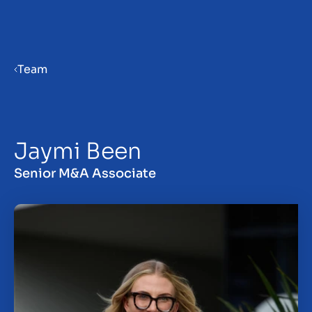
Menu
Team
Bedrijf verkoopklaar maken
Jaymi Been
Bedrijf verkopen
Senior M&A Associate
Bedrijf kopen
Insights
Over ons