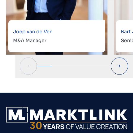
Joep van de Ven
Bart
M&A Manager
Seni