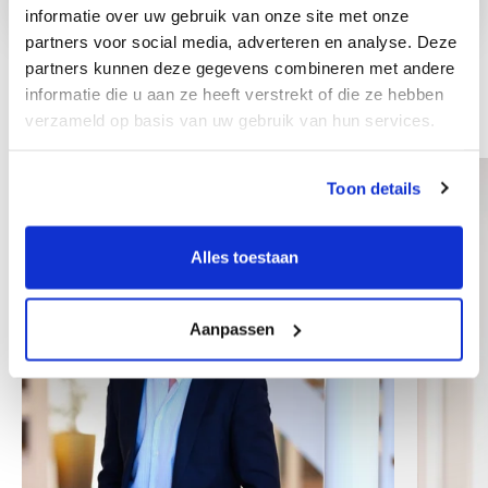
informatie over uw gebruik van onze site met onze
partners voor social media, adverteren en analyse. Deze
partners kunnen deze gegevens combineren met andere
informatie die u aan ze heeft verstrekt of die ze hebben
Andere collega's
verzameld op basis van uw gebruik van hun services.
Toon details
Alles toestaan
Aanpassen