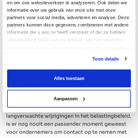
en om ons websiteverkeer te analyseren. Ook delen we
150 deals te sluiten en onze bestaande kantoren
informatie over uw gebruik van onze site met onze
in het Verenigd Koninkrijk doen het goed. De
partners voor social media, adverteren en analyse. Deze
opening van ons kantoor in Londen is een
partners kunnen deze gegevens combineren met andere
spannende volgende stap in onze missie om dé
informatie die u aan ze heeft verstrekt of die ze hebben
toonaangevende adviseur voor ondernemers te
verzameld op basis van uw gebruik van hun services.
worden op het gebied van fusies en overnames in
heel Europa.
Toon details
Onze recente derde Britse ronde van de
Marktlink
Monitor
heeft aangetoond dat 42% van de Britse
Alles toestaan
mkb-ondernemers geen duidelijke exit-strategie
heeft en 43% niet weet hoeveel hun bedrijf waard
Aanpassen
moet zijn om eruit te kunnen stappen. En met de
aankomende najaarsbegroting en de
langverwachte wijzigingen in het belastingbeleid,
is er nog nooit een passender moment geweest
voor ondernemers om contact op te nemen met