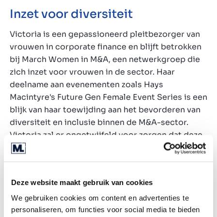
Inzet voor diversiteit
Victoria is een gepassioneerd pleitbezorger van
vrouwen in corporate finance en blijft betrokken
bij March Women in M&A, een netwerkgroep die
zich inzet voor vrouwen in de sector. Haar
deelname aan evenementen zoals Hays
Macintyre's Future Gen Female Event Series is een
blijk van haar toewijding aan het bevorderen van
diversiteit en inclusie binnen de M&A-sector.
Victoria zal er ongetwijfeld voor zorgen dat deze
waarden doorklinken in het hele team in Londen
en daarbuiten.
Met het oog op de toekomst
Deze website maakt gebruik van cookies
We gebruiken cookies om content en advertenties te
We zijn optimistisch over onze toekomst in het
personaliseren, om functies voor social media te bieden
Verenigd Koninkrijk. We verwachten dit jaar zo'n