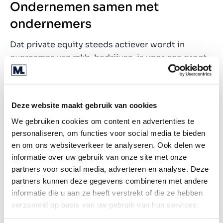
Ondernemen samen met
ondernemers
Dat private equity steeds actiever wordt in
overnames van mkb-bedrijven, is voor een groot
deel toe te schrijven aan rendementskansen in
het mkb. Met waarderingen van 4 tot 10x EBITDA
(bedrijfsresultaat vóór rente, belastingen en
Deze website maakt gebruik van cookies
afschrijvingen) zijn er rendementen te behalen
We gebruiken cookies om content en advertenties te
van 10 tot 20% per jaar. Dat percentage is nog
personaliseren, om functies voor social media te bieden
sterk te verhogen door het inpassen van
en om ons websiteverkeer te analyseren. Ook delen we
bankfinancieringen en bovenal door groei. De
informatie over uw gebruik van onze site met onze
markt in het grootbedrijf is verzadigd; de
partners voor social media, adverteren en analyse. Deze
waarderingen zijn er al hoog of bedrijven zijn
partners kunnen deze gegevens combineren met andere
reeds meerdere keren van investeerder
informatie die u aan ze heeft verstrekt of die ze hebben
gewisseld. In het mkb liggen nog veel kansen om
verzameld op basis van uw gebruik van hun services.
vaak samen met de ondernemer het bedrijf verder