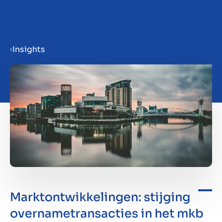
Menu
Insights
Bedrijf verkoopklaar maken
Bedrijf verkopen
Bedrijf kopen
Insights
Marktontwikkelingen: stijging
overnametransacties in het mkb
Over ons