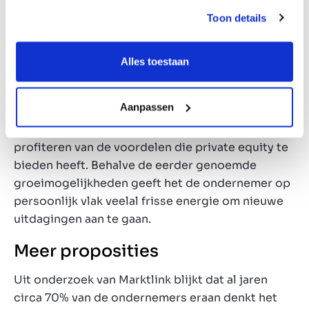
te laten groeien. Wij zien dat veel ondernemers na
Toon details
de verkoop van hun bedrijf van plan zijn om ook
zelf te investeren in private equity. Kapitaal
geïnvesteerd in private equity rendeert immers
Alles toestaan
aanzienlijk beter dan het traditionele rentenieren.
Aansluiten bij een investeerder betekent voor
Aanpassen
verkopende ondernemers in veel gevallen dat hun
bedrijf toekomstbestendig blijft omdat ze kunnen
profiteren van de voordelen die private equity te
bieden heeft. Behalve de eerder genoemde
groeimogelijkheden geeft het de ondernemer op
persoonlijk vlak veelal frisse energie om nieuwe
uitdagingen aan te gaan.
Meer proposities
Uit onderzoek van Marktlink blijkt dat al jaren
circa 70% van de ondernemers eraan denkt het