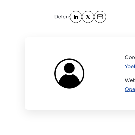
Delen:
Com
Yoe
Web
Ope