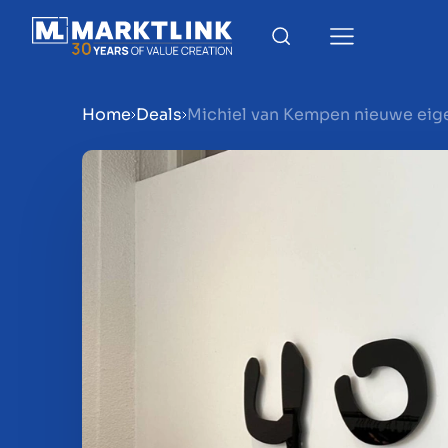
Home
Deals
Michiel van Kempen nieuwe eige
Menu
Bedrijf verkoopklaar mak
Bedrijf verkopen
Bedrijf kopen