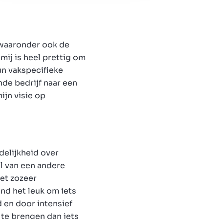
 waaronder ook de
ij is heel prettig om
n vakspecifieke
nde bedrijf naar een
ijn visie op
delijkheid over
el van een andere
iet zozeer
nd het leuk om iets
d en door intensief
 te brengen dan iets