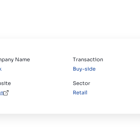
pany Name
Transaction
k
Buy-side
site
Sector
n
Retail