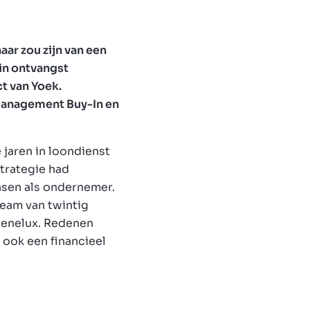
aar zou zijn van een
 in ontvangst
t van Yoek.
Management Buy-In en
 jaren in loondienst
strategie had
nsen als ondernemer.
team van twintig
Benelux. Redenen
ook een financieel