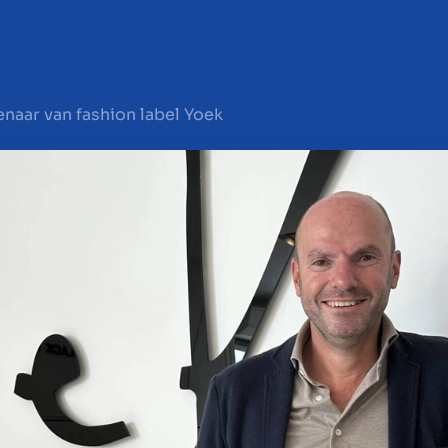
naar van fashion label Yoek
en