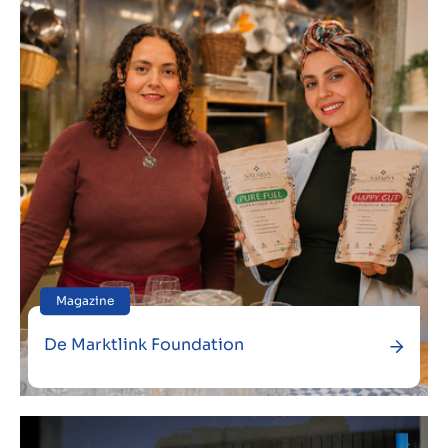
Over ons
Contact
NL
Magazine
De Marktlink Foundation