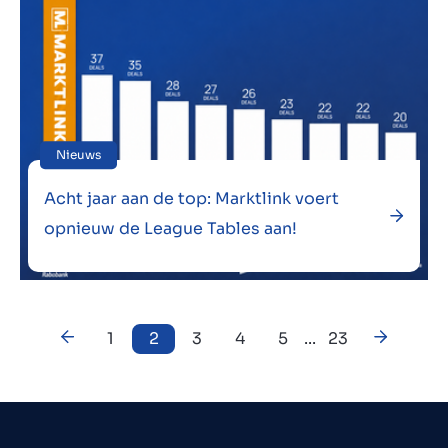
Nieuws
Acht jaar aan de top: Marktlink voert
opnieuw de League Tables aan!
1
2
3
4
5
...
23