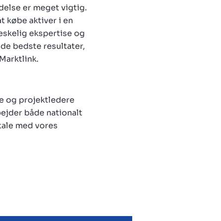
else er meget vigtig.
t købe aktiver i en
skelig ekspertise og
 de bedste resultater,
Marktlink.
re og projektledere
bejder både nationalt
ftale med vores