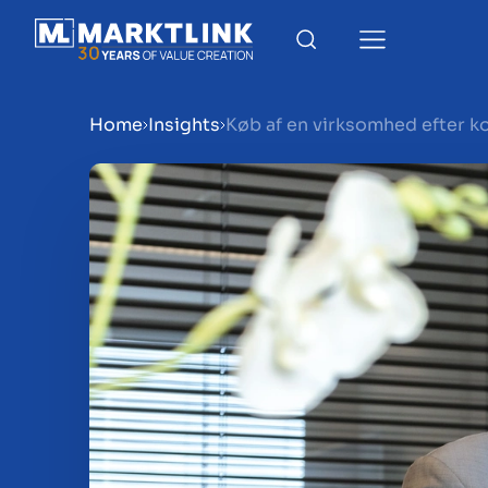
Home
Insights
Køb af en virksomhed efter k
Menu
Gør virksomhed klar til sa
Salg af virksomhed
Køb af virksomhed