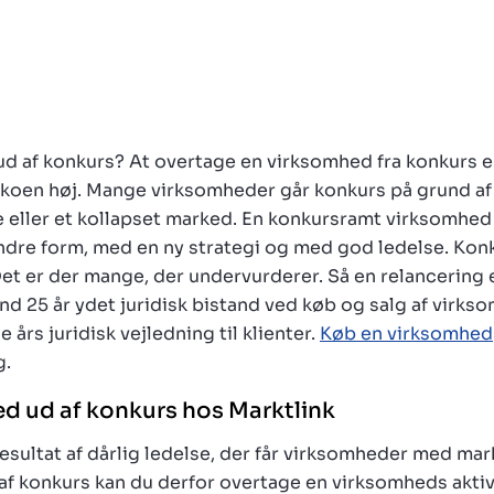
d af konkurs? At overtage en virksomhed fra konkurs e
ikoen høj. Mange virksomheder går konkurs på grund af
 eller et kollapset marked. En konkursramt virksomhed 
indre form, med en ny strategi og med god ledelse. Kon
t er der mange, der undervurderer. Så en relancering e
end 25 år ydet juridisk bistand ved køb og salg af virks
års juridisk vejledning til klienter.
Køb en virksomhed
g.
d ud af konkurs hos Marktlink
resultat af dårlig ledelse, der får virksomheder med mar
 af konkurs kan du derfor overtage en virksomheds aktiver