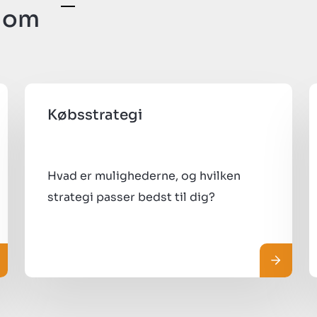
e om
Købsstrategi
Hvad er mulighederne, og hvilken
strategi passer bedst til dig?
æs mere
Læs me