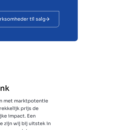
rksomheder til salg
ink
en met marktpotentie
rekkelijk prijs de
jke impact. Een
zijn wij bij uitstek in