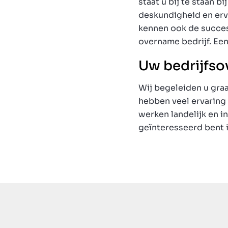
staat u bij te staan b
deskundigheid en erva
kennen ook de succes
overname bedrijf. Een
Uw bedrijfsov
Wij begeleiden u graa
hebben veel ervaring
werken landelijk en i
geïnteresseerd bent i