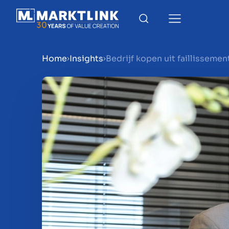
Home
Insights
Bedrijf kopen uit faillissemen
Menu
Bedrijf verkoopklaar mak
Bedrijf verkopen
Bedrijf kopen