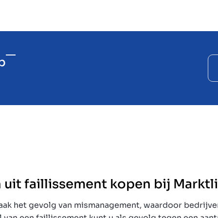
p
 uit faillissement kopen bij Marktl
 vaak het gevolg van mismanagement, waardoor bedrijv
al van een faillissement kunt u als gevolg tegen een aant