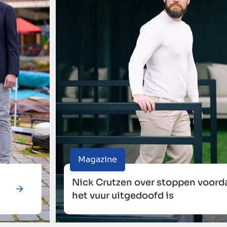
Magazine
Nick Crutzen over stoppen voord
het vuur uitgedoofd is