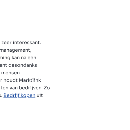
 zeer interessant.
nd management,
ming kan na een
ment desondanks
el mensen
ar houdt Marktlink
ten van bedrijven. Zo
s.
Bedrijf kopen
uit