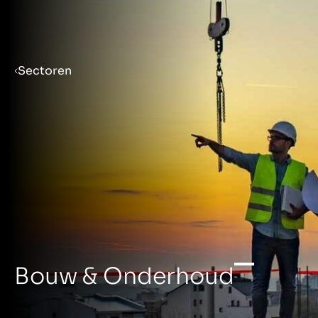
Menu
Sectoren
Bedrijf verkoopklaar maken
Bedrijf verkopen
Bedrijf kopen
Insights
Bouw & Onderhoud
Over ons