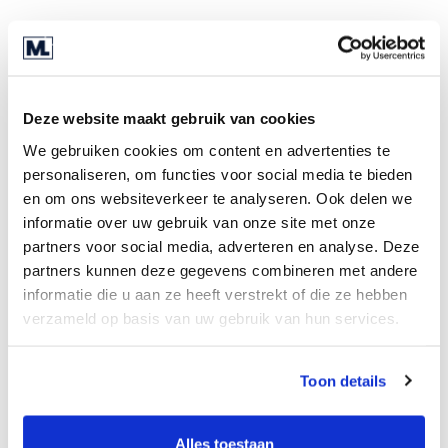
Marktlink: uw overnamespecialist
in bouw en onderhoud
Deze website maakt gebruik van cookies
Jaarlijks berekenen meer dan duizend
ondernemers in uw sector hun bedrijfswaarde via
We gebruiken cookies om content en advertenties te
de
Marktlink Multiple
. Ook begeleiden wij
personaliseren, om functies voor social media te bieden
regelmatig transacties van bedrijven in bouw en
en om ons websiteverkeer te analyseren. Ook delen we
informatie over uw gebruik van onze site met onze
onderhoud. Hierdoor beschikken wij over zeer
partners voor social media, adverteren en analyse. Deze
actuele marktkennis, bedrijfswaarden en hebben
partners kunnen deze gegevens combineren met andere
wij een grote portefeuille aan potentiële kopers
informatie die u aan ze heeft verstrekt of die ze hebben
en verkopers.
verzameld op basis van uw gebruik van hun services.
Speelt u met een
overnamevraagstuk in bouw en
Toon details
onderhoud?
Alles toestaan