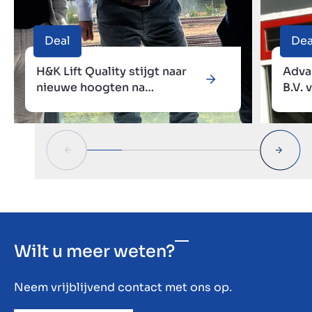
Deal
Dea
H&K Lift Quality stijgt naar
Adva
nieuwe hoogten na
B.V. 
samengaan met SkyLift
Zwee
Addt
Wilt u meer weten?
Neem vrijblijvend contact met ons op.