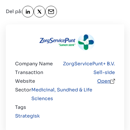
Kontakt
Del på:
DK
Company Name
ZorgServicePunt+ B.V.
Transaction
Sell-side
Website
Open
Sector
Medicinal, Sundhed & Life
Sciences
Tags
Strategisk