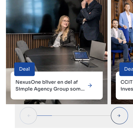
Deal
Dea
NexusOne bliver en del af
CCIT 
Simple Agency Group som
inves
næste skridt på vækstrejsen
væks
dans