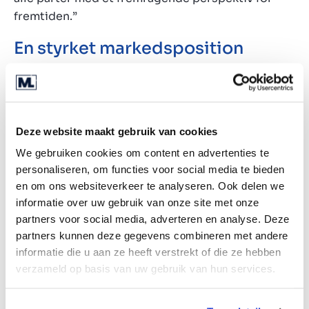
fremtiden.”
En styrket markedsposition
Overtagelsen bygger på et vellykket partnerskab
og åbner muligheder for fremtidig vækst. Menno
forklarer, ”Med leverandøren i ryggen styrker
ZorgServicePunt+ sin markedsposition. Samtidig
Deze website maakt gebruik van cookies
får TeleAlarm et stærkere fodfæste på det
We gebruiken cookies om content en advertenties te
hollandske marked.” Kombinationen af
personaliseren, om functies voor social media te bieden
ZorgServicePunt+’s ekspertise inden for
en om ons websiteverkeer te analyseren. Ook delen we
serviceydelser og TeleAlarm’s ekspertise inden
informatie over uw gebruik van onze site met onze
partners voor social media, adverteren en analyse. Deze
for hardware og software skaber muligheder for,
partners kunnen deze gegevens combineren met andere
at begge virksomheders kunder kan forbedre
informatie die u aan ze heeft verstrekt of die ze hebben
livskvaliteten yderligere for mennesker med
verzameld op basis van uw gebruik van hun services.
behov for omsorg og pleje.