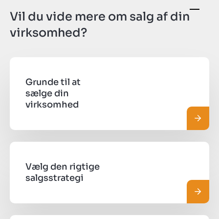
Vil du vide mere om salg af din
virksomhed?
Grunde til at
sælge din
virksomhed
Læs m
Vælg den rigtige
salgsstrategi
Læs m