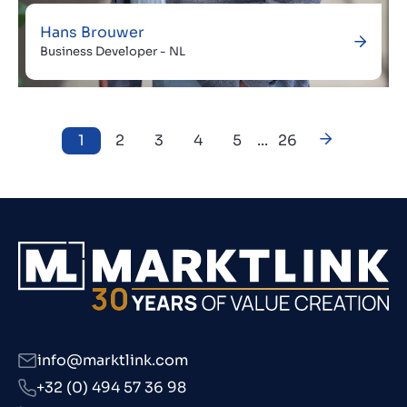
Hans Brouwer
Business Developer - NL
1
2
3
4
5
...
26
info@marktlink.com
+32 (0) 494 57 36 98