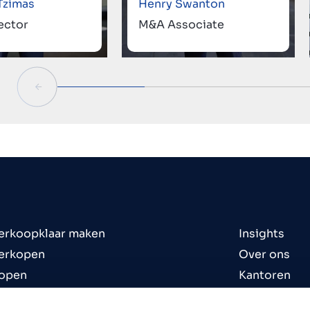
Tzimas
Henry Swanton
ector
M&A Associate
verkoopklaar maken
Insights
verkopen
Over ons
kopen
Kantoren
n te koop
Contact