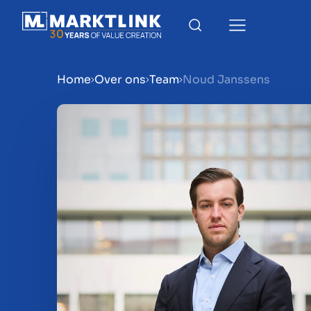
Home
Over ons
Team
Noud Janssens
Menu
Bedrijf verkoopklaar mak
Bedrijf verkopen
Bedrijf kopen