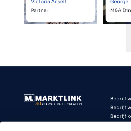
Victoria Ansell
George 
Partner
M&A Dir
Bedrijf 
Bedrijf 
Bedrijf 
Bedrijve