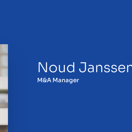
Noud Jansse
en
M&A Manager