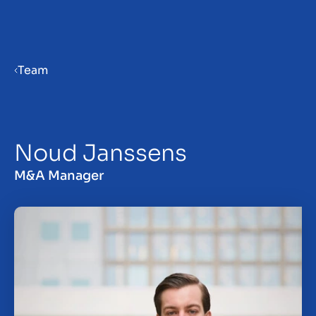
Menu
Team
Priprema poduzeća za prodaju
Noud Janssens
Prodaja poduzeća
M&A Manager
Kupnja poduzeća
Uvidi
O nama