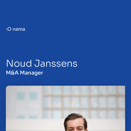
Menu
O nama
Prepare your business for sale
Noud Janssens
Sell your business
M&A Manager
Buy a business
Beleggen
Insights