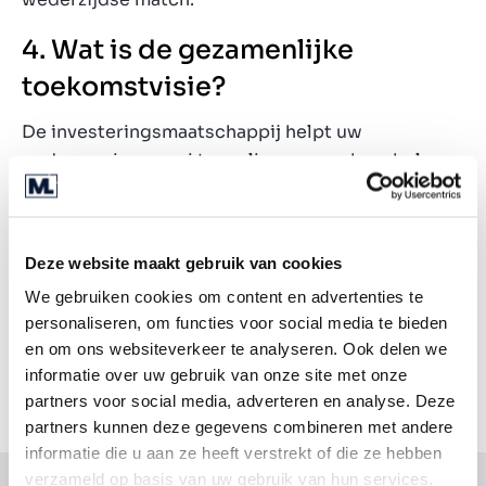
4. Wat is de gezamenlijke
toekomstvisie?
De investeringsmaatschappij helpt uw
onderneming groei te realiseren, om haar belang
vervolgens (gemiddeld na vijf tot zeven jaar) met
winst door te verkopen. Hiervoor kiest ze meestal
een ander bedrijf of een rechtstreekse
Deze website maakt gebruik van cookies
concurrent, omdat die bereid zijn meer te
We gebruiken cookies om content en advertenties te
betalen. Goede afspraken zijn daarom essentieel.
personaliseren, om functies voor social media te bieden
Maak bijvoorbeeld van meet af aan duidelijk dat u
en om ons websiteverkeer te analyseren. Ook delen we
op dat moment niet mee wil verkopen (en uw
informatie over uw gebruik van onze site met onze
onderneming kwijtraken).
partners voor social media, adverteren en analyse. Deze
partners kunnen deze gegevens combineren met andere
informatie die u aan ze heeft verstrekt of die ze hebben
verzameld op basis van uw gebruik van hun services.