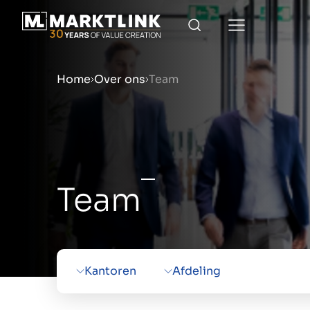
Home
Over ons
Team
Menu
Bedrijf verkoopklaar mak
Team
Bedrijf verkopen
Kantoren
Afdeling
Bedrijf kopen