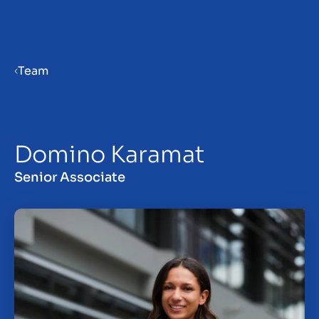
Menu
Team
Bedrijf verkoopklaar maken
Domino Karamat
Bedrijf verkopen
Senior Associate
Bedrijf kopen
Insights
Over ons