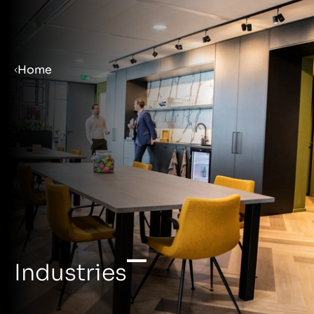
Menu
Home
Prepare your business for sale
Sell your business
Buy a business
Insights
Industries
About us