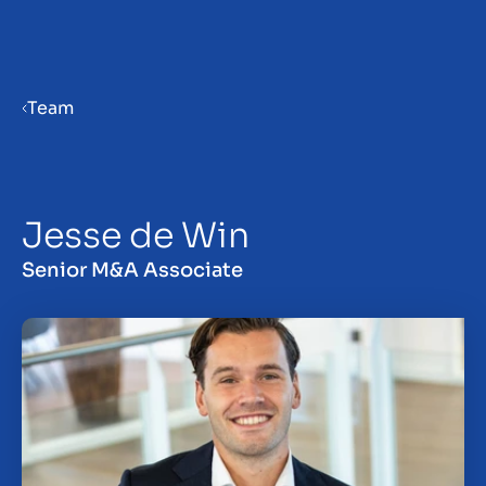
Menu
Team
Prepare your business for sale
Jesse de Win
Sell your business
Senior M&A Associate
Buy a business
Insights
About us