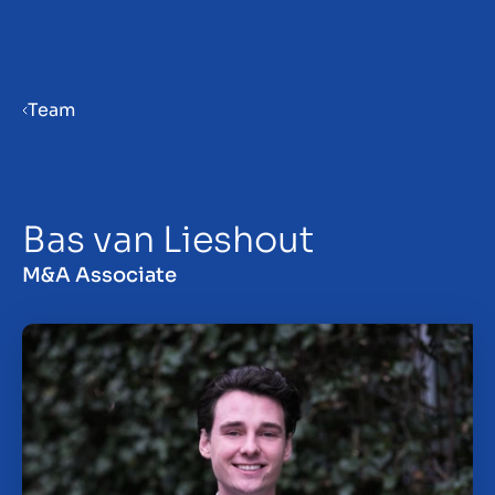
Menu
Team
Prepare your business for sale
Bas van Lieshout
Sell your business
M&A Associate
Buy a business
Insights
About us