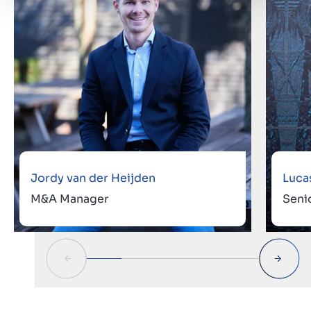
Jordy van der Heijden
Luca
M&A Manager
Seni