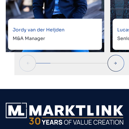
Jordy van der Heijden
Luca
M&A Manager
Seni