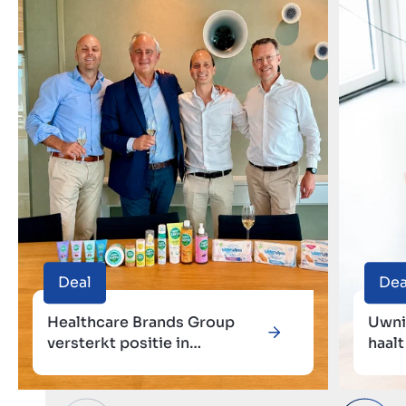
Deal
Dea
Healthcare Brands Group
Uwni
versterkt positie in
haal
natuurlijke personal care met
met 
overname van Orange-Sheep