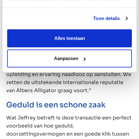
terug op het complete traject: “We kennen
Jeffrey persoonlijk, en spraken daarom privé al
vaker met hem over onze ambities. Toen voor ons
Toon details
het moment daar was om het ondernemerschap
aan te gaan via een bestaand bedrijf kon dat wat
Alles toestaan
ons betreft alleen met de hulp van Jeffrey en
Marktlink”, zegt Lennard. Michael vult aan: “Het
traject resulteerde uiteindelijk in de overname
Aanpassen
van dit familiebedrijf, waar onze achtergrond,
opleiding en ervaring naadloos op aansluiten. We
zetten de uitstekende internationale reputatie
van Albers Alligator graag voort.”
Geduld is een schone zaak
Wat Jeffrey betreft is deze transactie een perfect
voorbeeld van hoe geduld,
doorzettingsvermogen en een goede klik tussen