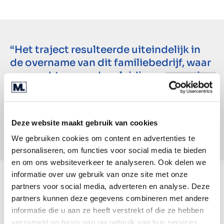
“Het traject resulteerde uiteindelijk in
de overname van dit familiebedrijf, waar
onze achtergrond, opleiding en ervaring
naadloos op aansluiten.”
- Michael van der Windt, Albers Alligator
Deze website maakt gebruik van cookies
We gebruiken cookies om content en advertenties te
personaliseren, om functies voor social media te bieden
en om ons websiteverkeer te analyseren. Ook delen we
informatie over uw gebruik van onze site met onze
partners voor social media, adverteren en analyse. Deze
Veel gesprekken
partners kunnen deze gegevens combineren met andere
informatie die u aan ze heeft verstrekt of die ze hebben
Michael en Lennard kijken met een goed gevoel
verzameld op basis van uw gebruik van hun services.