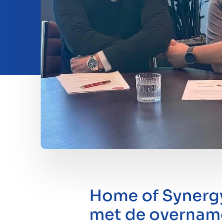
Investeren
Insights
Over ons
Contact
Home of Synergy 
met de overname