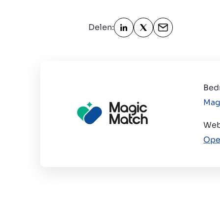
Delen:
Bed
Mag
Web
Ope