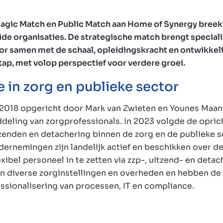
agic Match en Public Match aan Home of Synergy breek
ide organisaties. De strategische match brengt speciali
tor samen met de schaal, opleidingskracht en ontwikkel
tap, met volop perspectief voor verdere groei.
e in zorg en publieke sector
2018 opgericht door Mark van Zwieten en Younes Maana
ddeling van zorgprofessionals. In 2023 volgde de opric
tzenden en detachering binnen de zorg en de publieke 
ernemingen zijn landelijk actief en beschikken over 
exibel personeel in te zetten via zzp-, uitzend- en deta
n diverse zorginstellingen en overheden en hebben de 
ssionalisering van processen, IT en compliance.