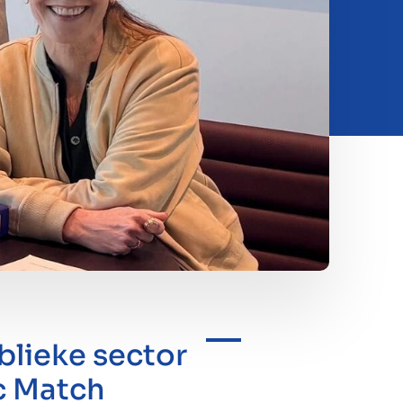
blieke sector
c Match