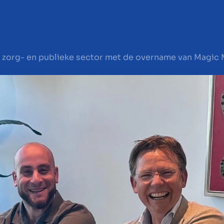
r zorg- en publieke sector met de overname van Magic 
en