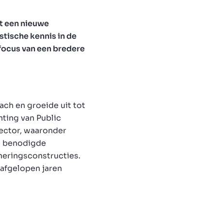
t een nieuwe
stische kennis in de
focus van een bredere
ch en groeide uit tot
hting van Public
sector, waaronder
de benodigde
cheringsconstructies.
afgelopen jaren