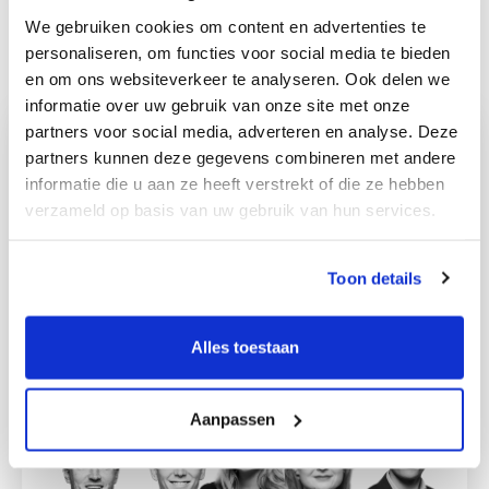
We gebruiken cookies om content en advertenties te
personaliseren, om functies voor social media te bieden
en om ons websiteverkeer te analyseren. Ook delen we
informatie over uw gebruik van onze site met onze
Deal team
partners voor social media, adverteren en analyse. Deze
partners kunnen deze gegevens combineren met andere
voor deze transactie:
informatie die u aan ze heeft verstrekt of die ze hebben
verzameld op basis van uw gebruik van hun services.
Jeffrey Scholtens
Jannick van der Horst
Toon details
Bodil Schuttenbeld
Fleur Stout
Alles toestaan
Simon Haberlah
Aanpassen