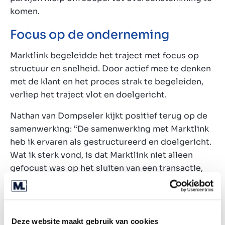
komen.
Focus op de onderneming
Marktlink begeleidde het traject met focus op
structuur en snelheid. Door actief mee te denken
met de klant en het proces strak te begeleiden,
verliep het traject vlot en doelgericht.
Nathan van Dompseler kijkt positief terug op de
samenwerking: “De samenwerking met Marktlink
heb ik ervaren als gestructureerd en doelgericht.
Wat ik sterk vond, is dat Marktlink niet alleen
gefocust was op het sluiten van een transactie,
maar ook op het vinden van een partij die echt
past bij de fase en ambities van Atlas Power. Ze
begrijpen echt wat er speelt binnen een
onderneming.”
Deze website maakt gebruik van cookies