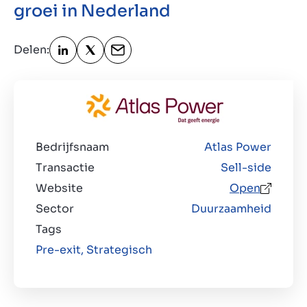
groei in Nederland
Over ons
Delen:
Contact
NL
Bedrijfsnaam
Atlas Power
Transactie
Sell-side
Website
Open
Sector
Duurzaamheid
Tags
Pre-exit,
Strategisch