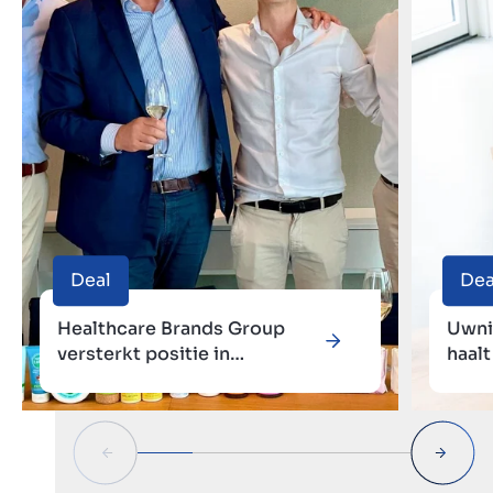
Deal
Dea
Healthcare Brands Group
Uwni
versterkt positie in
haal
natuurlijke personal care met
met 
overname van Orange-Sheep