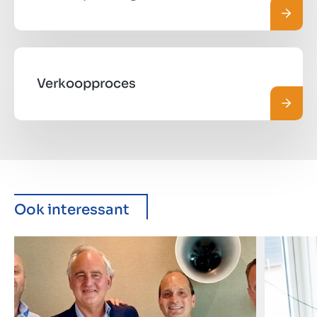
Lees 
Verkoopproces
Lees 
Ook interessant