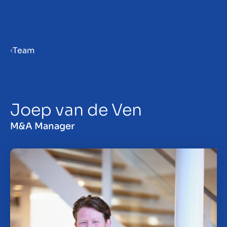
Menu
Team
Verkaufsvorbereitung
Joep van de Ven
Unternehmen verkaufen
M&A Manager
Unternehmen kaufen
Insights
Über uns