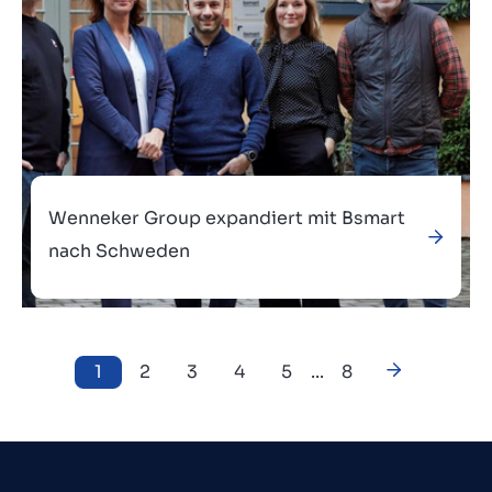
Wenneker Group expandiert mit Bsmart
nach Schweden
1
2
3
4
5
...
8
Verkauft an