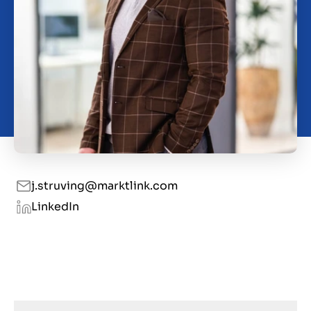
Kontakt
DE
j.struving@marktlink.com
LinkedIn