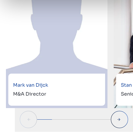
Mark van Dijck
Stan
M&A Director
Seni