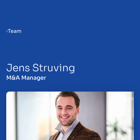
Menu
Team
Verkaufsvorbereitung
Jens Struving
Unternehmen verkaufen
M&A Manager
Unternehmen kaufen
Insights
Über uns