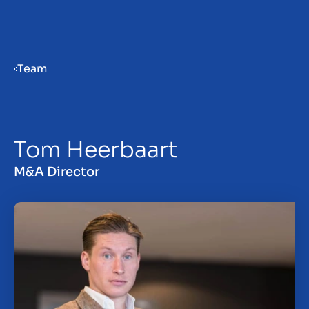
Menu
Team
Verkaufsvorbereitung
Tom Heerbaart
Unternehmen verkaufen
M&A Director
Unternehmen kaufen
Insights
Über uns