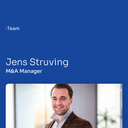
Menu
Team
Priprava podjetja na prodajo
Jens Struving
Prodaja podjetja
M&A Manager
Nakup podjetja
Vpogledi
About us