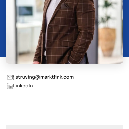
Contact
SL
j.struving@marktlink.com
LinkedIn