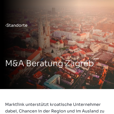
Menu
Standorte
Verkaufsvorbereitung
Unternehmen verkaufen
M&A Beratung Zagreb
Unternehmen kaufen
Insights
Marktlink unterstützt kroatische Unternehmer
dabei, Chancen in der Region und im Ausland zu
Über uns