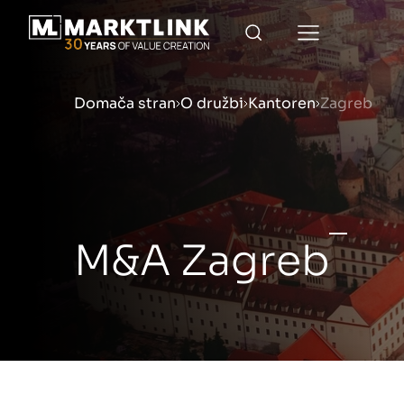
Domača stran
O družbi
Kantoren
Zagreb
Menu
Priprava podjetja na prod
M&A Zagreb
Prodaja podjetja
Nakup podjetja