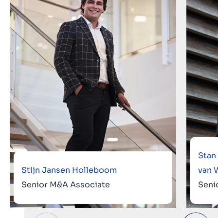
Stan
Stijn Jansen Holleboom
van 
Senior M&A Associate
Seni