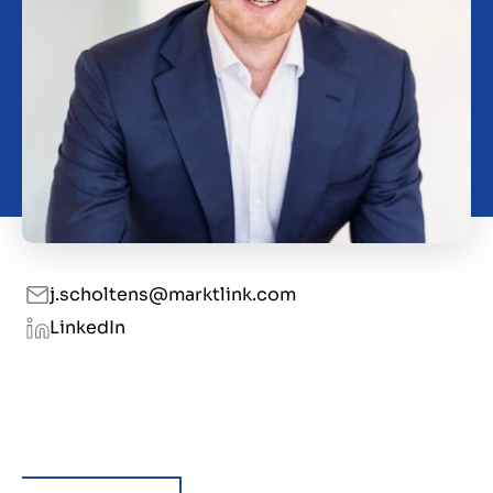
Contact
GB
j.scholtens@marktlink.com
LinkedIn