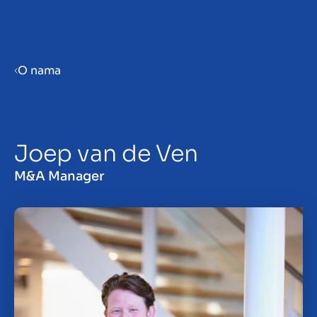
Menu
O nama
Prepare your business for sale
Joep van de Ven
Sell your business
M&A Manager
Buy a business
Beleggen
Insights