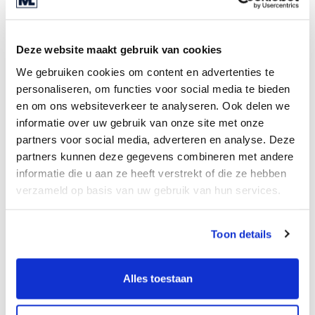
spielen wird. Wir erkunden mit Ihnen gründlich,
welche Art Investor als möglicher Käufer am
besten zu Ihrer Situation passt.
Deze website maakt gebruik van cookies
Denken Sie über einen Verkauf
We gebruiken cookies om content en advertenties te
personaliseren, om functies voor social media te bieden
nach?
en om ons websiteverkeer te analyseren. Ook delen we
informatie over uw gebruik van onze site met onze
Falls Sie einen Verkauf Ihres Unternehmens in
partners voor social media, adverteren en analyse. Deze
Betracht ziehen und wissen wollen, ob Private
partners kunnen deze gegevens combineren met andere
Equity dafür infrage kommt, zögern Sie nicht, sich
informatie die u aan ze heeft verstrekt of die ze hebben
an einen unserer Berater zu wenden. Seit über 25
verzameld op basis van uw gebruik van hun services.
Jahren ist Marktlink der führende M&A Experte für
Unternehmen des oberen KMU-Segments. Mit
Toon details
unseren neun Niederlassungen in fünf Ländern in
Europa haben wir sowohl ein weitreichendes
internationales Netzwerk als auch Marktkenntnis
Alles toestaan
vor Ort. Unsere M&A Experten engagieren sich
leidenschaftlich, damit Sie den Deal Ihres Lebens