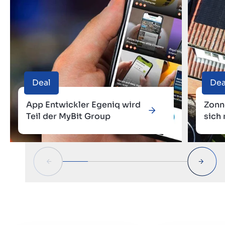
Deal
Dea
App Entwickler Egeniq wird
Zonn
Teil der MyBit Group
sich
Grou