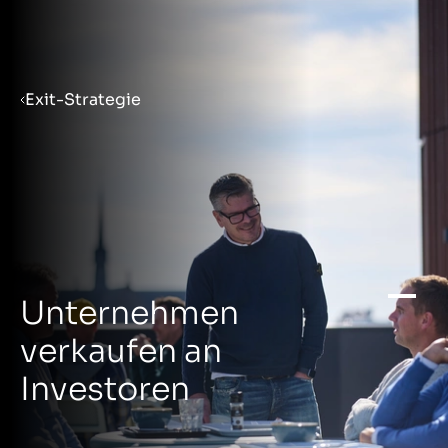
Menu
Exit-Strategie
Verkaufsvorbereitung
Unternehmen verkaufen
Unternehmen kaufen
Unternehmen
Insights
verkaufen an
Investoren
Über uns