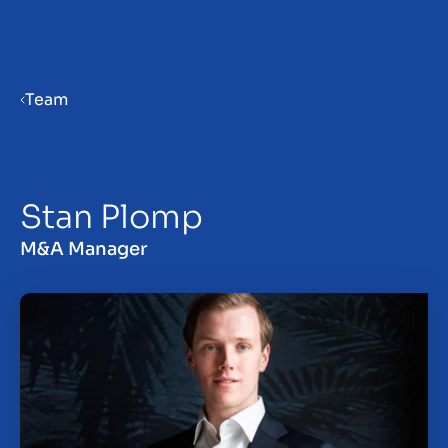
Menu
Team
Verkaufsvorbereitung
Stan Plomp
Unternehmen verkaufen
M&A Manager
Unternehmen kaufen
Insights
Über uns