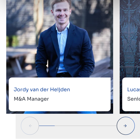
Jordy van der Heijden
Luca
M&A Manager
Seni