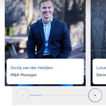
Jordy van der Heijden
Luca
M&A Manager
Seni