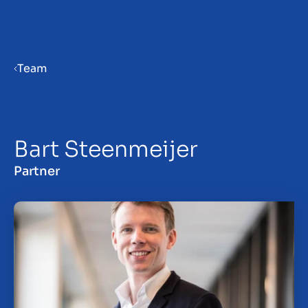
Menu
Team
Verkaufsvorbereitung
Bart Steenmeijer
Unternehmen verkaufen
Partner
Unternehmen kaufen
Insights
Über uns