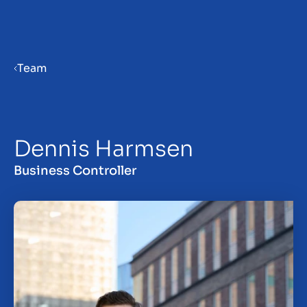
Menu
Team
Verkaufsvorbereitung
Dennis Harmsen
Unternehmen verkaufen
Business Controller
Unternehmen kaufen
Insights
Über uns