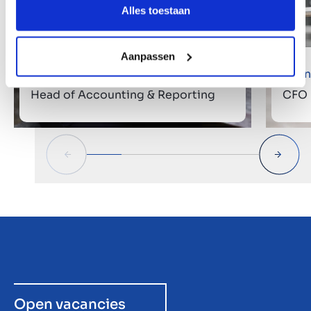
Alles toestaan
Aanpassen
Linda Blom
Daan
Head of Accounting & Reporting
CFO
Open vacancies