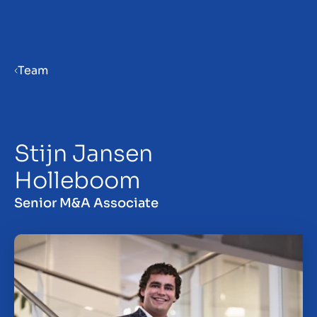
Menu
Team
Gør virksomhed klar til salg
Stijn Jansen
Salg af virksomhed
Holleboom
Køb af virksomhed
Senior M&A Associate
Insights
Om os