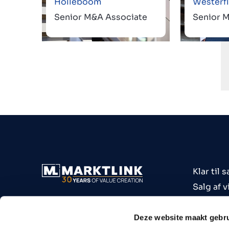
Holleboom
Westerfl
Senior M&A Associate
Senior 
Klar til s
Salg af 
Køb af 
Virksomh
Deze website maakt gebru