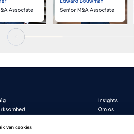
ier
Edward Bouwman
M&A Associate
Senior M&A Associate
alg
Insights
virksomhed
Om os
virksomhed
Kontorer
eder til salg
Kontakt
ik van cookies