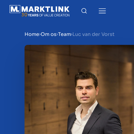
Home
Om os
Team
Luc van der Vorst
Menu
Gør virksomhed klar til sa
Salg af virksomhed
Køb af virksomhed