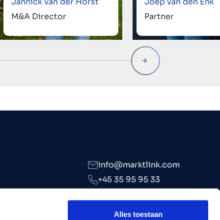
Jannick van der Horst
Joep van den Enk
M&A Director
Partner
info@marktlink.com
+45 35 95 95 33
LinkedIn
Alles toestaan