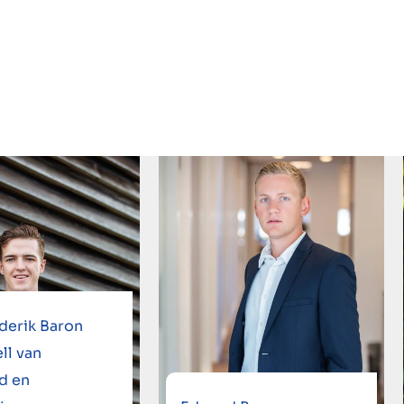
derik Baron
ll van
d en