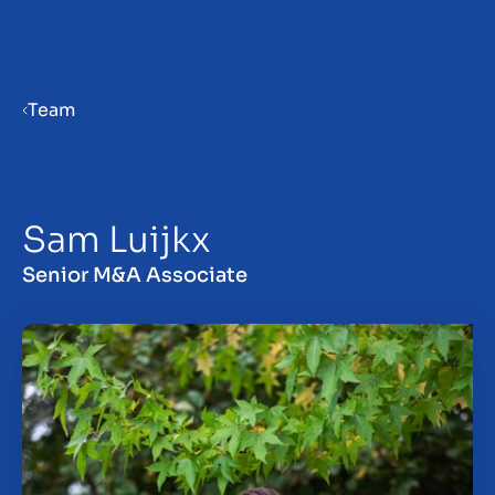
Menu
Team
Gør virksomhed klar til salg
Sam Luijkx
Salg af virksomhed
Senior M&A Associate
Køb af virksomhed
Insights
Om os