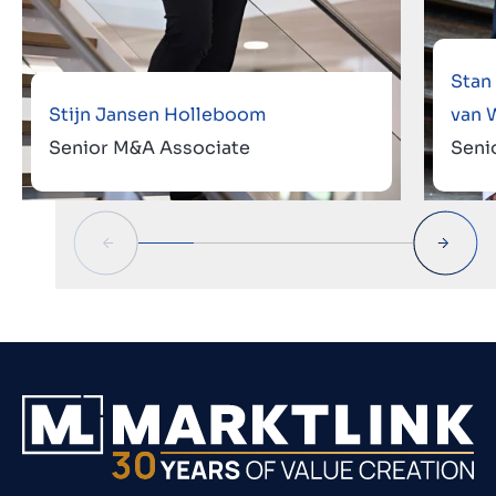
Stan
Stijn Jansen Holleboom
van 
Senior M&A Associate
Seni