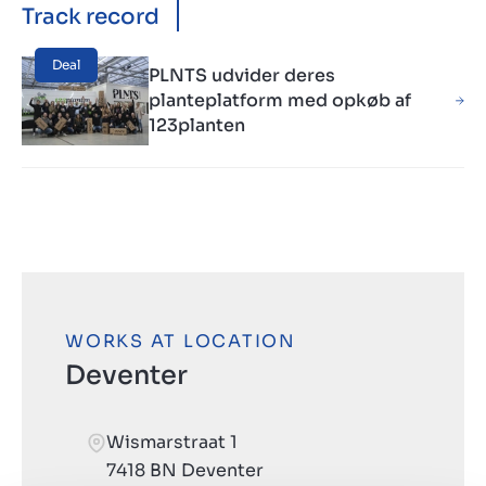
Track record
Deal
PLNTS udvider deres
planteplatform med opkøb af
123planten
WORKS AT LOCATION
Deventer
Wismarstraat 1
7418 BN Deventer