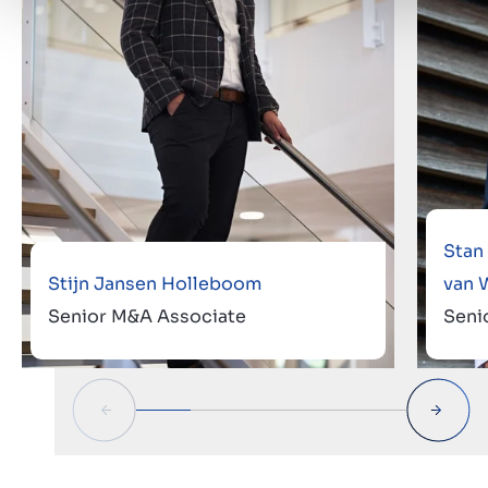
Stan
Stijn Jansen Holleboom
van 
Senior M&A Associate
Seni