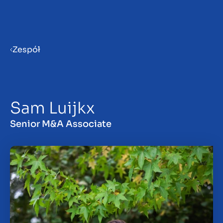
Menu
Zespół
Przygotowanie firmy do
sprzedaży
Sam Luijkx
Sprzedaż firmy
Senior M&A Associate
Zakup firmy
Spostrzeżenia