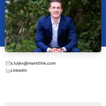
O nas
Kontakt
PL
s.luijkx@marktlink.com
LinkedIn