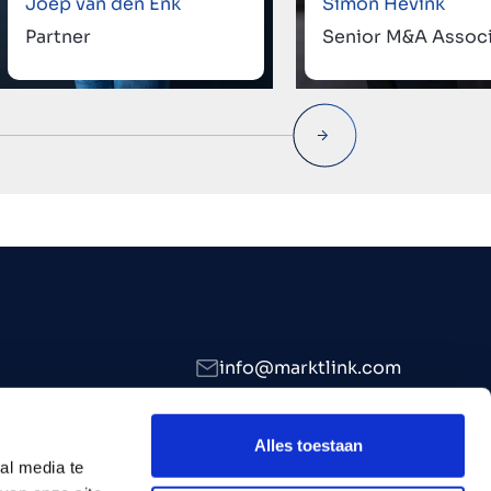
Joep van den Enk
Simon Hevink
Partner
Senior M&A Assoc
info@marktlink.com
+39 339 307 7476
LinkedIn
Alles toestaan
al media te