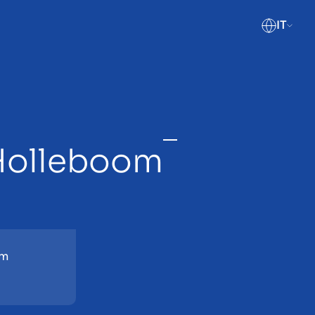
IT
 Holleboom
om