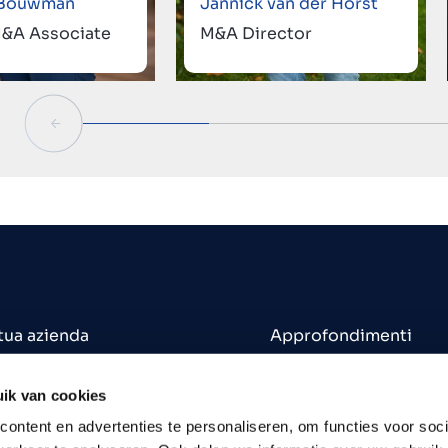
 Bouwman
Jannick van der Horst
M&A Associate
M&A Director
 tua azienda
Approfondimenti
 un'azienda
Uffici
in vendita
Contatti
ik van cookies
Opportunità di lavoro
ontent en advertenties te personaliseren, om functies voor soci