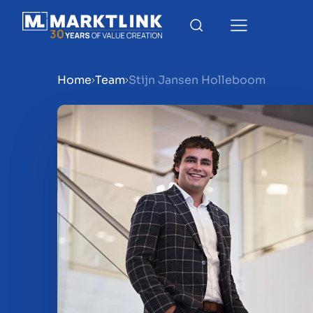
Home
Team
Stijn Jansen Holleboom
Menu
Prepara la tua azienda per
Approfondimenti